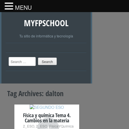
MENU
MYFPSCHOOL
Tu sitio de informática y tecnología
Search
Tag Archives:
dalton
Física y química Tema 4.
Cambios en la materia
+
2_ESO
,
2_ESO_FísicaYQuímica