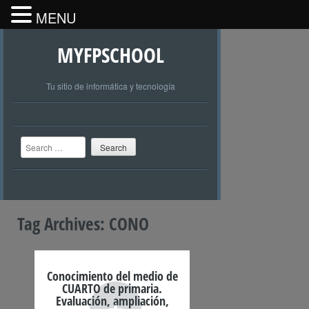
MENU
MYFPSCHOOL
Tu sitio de informática y tecnología
Search
Tag Archives:
CONO
Conocimiento del medio de
CUARTO de primaria.
+
Evaluación, ampliación,