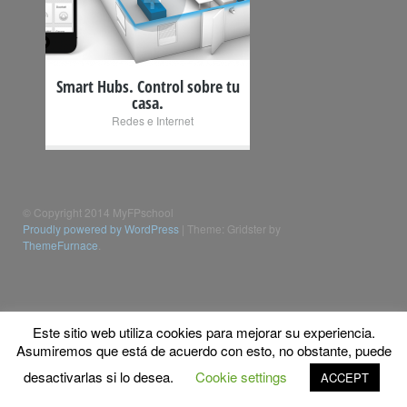
Smart Hubs. Control sobre tu
casa.
Redes e Internet
© Copyright 2014 MyFPschool
Proudly powered by WordPress
|
Theme: Gridster by
ThemeFurnace
.
Este sitio web utiliza cookies para mejorar su experiencia.
Asumiremos que está de acuerdo con esto, no obstante, puede
desactivarlas si lo desea.
Cookie settings
ACCEPT