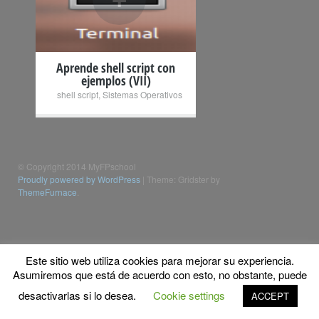
Aprende shell script con
ejemplos (VII)
shell script
,
Sistemas Operativos
© Copyright 2014 MyFPschool
Proudly powered by WordPress
|
Theme: Gridster by
ThemeFurnace
.
Este sitio web utiliza cookies para mejorar su experiencia.
Asumiremos que está de acuerdo con esto, no obstante, puede
desactivarlas si lo desea.
Cookie settings
ACCEPT