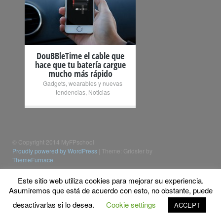
+
DouBBleTime el cable que
hace que tu batería cargue
mucho más rápido
Gadgets, wearables y nuevas
tendencias
,
Noticias
© Copyright 2014 MyFPschool
Proudly powered by WordPress
|
Theme: Gridster by
ThemeFurnace
.
Este sitio web utiliza cookies para mejorar su experiencia.
Asumiremos que está de acuerdo con esto, no obstante, puede
desactivarlas si lo desea.
Cookie settings
ACCEPT