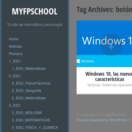
Tag Archives:
botón
MYFPSCHOOL
Tu sitio de informática y tecnología
Home
+
Noticias
Primaria
1_ESO
1_ESO_Matemáticas
Windows 10, las nueva
2_ESO
características
2_ESO_FísicaYQuímica
Noticias
,
Sistemas Operativ
2_ESO_Geografía
2_ESO_Matemáticas
3_ESO
3_ESO_BIOLOGÍA
© Copyright 2014 MyFPschool
3_ESO_MATEMATICAS
Proudly powered by WordPress
|
T
3_ESO_FISICA_Y_QUIMICA