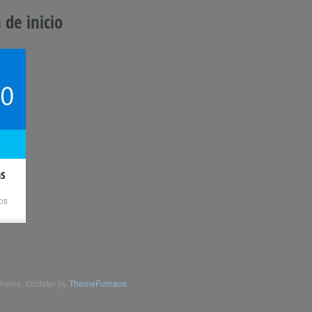
 de inicio
s
os
heme: Gridster by
ThemeFurnace
.