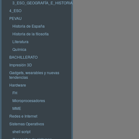
3_ESO_GEOGRAFÍA_E_HISTORIA
4_ESO
PEVAU
Historia de España
Historia de la filosofía
Literatura
Química
BACHILLERATO
Impresión 3D
Gadgets, wearables y nuevas
tendencias
Hardware
FH
Microprocesadores
MME
Redes e Internet
Sistemas Operativos
shell script