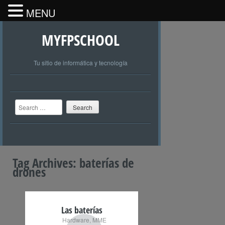
MENU
MYFPSCHOOL
Tu sitio de informática y tecnología
Search
Tag Archives:
baterías de
drones
Las baterías
Hardware
,
MME