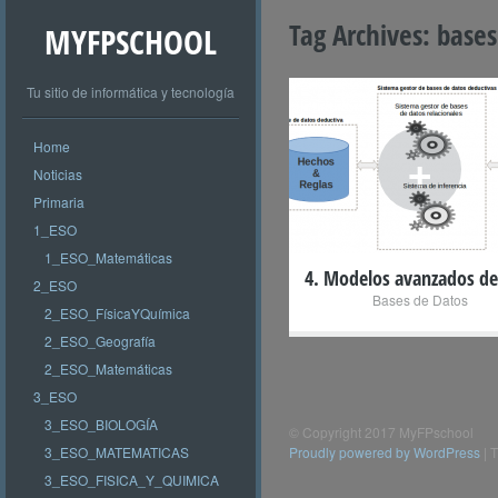
Tag Archives:
bases
MYFPSCHOOL
Tu sitio de informática y tecnología
Home
+
Noticias
Primaria
1_ESO
1_ESO_Matemáticas
4. Modelos avanzados d
2_ESO
Bases de Datos
2_ESO_FísicaYQuímica
2_ESO_Geografía
2_ESO_Matemáticas
3_ESO
3_ESO_BIOLOGÍA
© Copyright 2017 MyFPschool
3_ESO_MATEMATICAS
Proudly powered by WordPress
|
T
3_ESO_FISICA_Y_QUIMICA