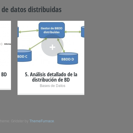
 de datos distribuidas
+
e BD
5. Análisis detallado de la
distribución de BD
Bases de Datos
heme: Gridster by
ThemeFurnace
.