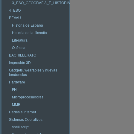
3_ESO_GEOGRAFÍA_E_HISTORIA
4_ESO
PEVAU
Historia de España
Historia de la filosofía
Literatura
Química
BACHILLERATO
Impresión 3D
Gadgets, wearables y nuevas
tendencias
Hardware
FH
Microprocesadores
MME
Redes e Internet
Sistemas Operativos
shell script