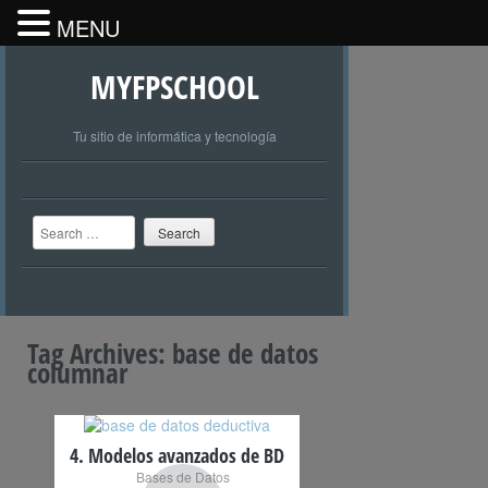
MENU
MYFPSCHOOL
Tu sitio de informática y tecnología
Search
Tag Archives:
base de datos
columnar
4. Modelos avanzados de BD
Bases de Datos