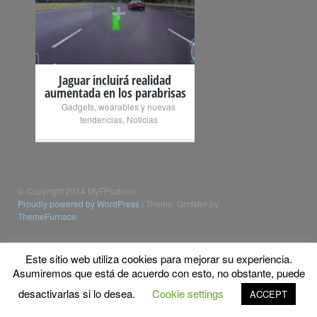
+
Jaguar incluirá realidad
aumentada en los parabrisas
Gadgets, wearables y nuevas
tendencias
,
Noticias
© Copyright 2014 MyFPschool
Proudly powered by WordPress
|
Theme: Gridster by
ThemeFurnace
.
Este sitio web utiliza cookies para mejorar su experiencia.
Asumiremos que está de acuerdo con esto, no obstante, puede
desactivarlas si lo desea.
Cookie settings
ACCEPT