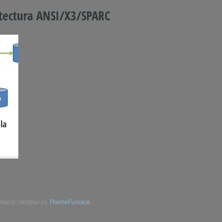
tectura ANSI/X3/SPARC
la
heme: Gridster by
ThemeFurnace
.