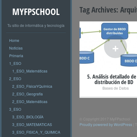
Tag Archives:
Arqui
MYFPSCHOOL
Tu sitio de informática y tecnología
Home
+
Noticias
Primaria
1_ESO
1_ESO_Matemáticas
5. Análisis detallado de 
2_ESO
distribución de BD
2_ESO_FísicaYQuímica
Bases de Datos
2_ESO_Geografía
2_ESO_Matemáticas
3_ESO
3_ESO_BIOLOGÍA
© Copyright 2017 MyFPschool
3_ESO_MATEMATICAS
Proudly powered by WordPress
|
T
3_ESO_FISICA_Y_QUIMICA