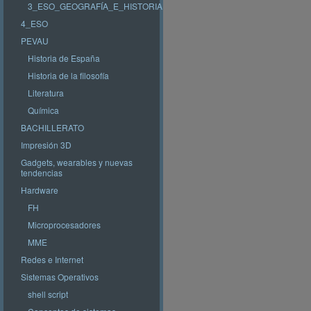
3_ESO_GEOGRAFÍA_E_HISTORIA
4_ESO
PEVAU
Historia de España
Historia de la filosofía
Literatura
Química
BACHILLERATO
Impresión 3D
Gadgets, wearables y nuevas
tendencias
Hardware
FH
Microprocesadores
MME
Redes e Internet
Sistemas Operativos
shell script