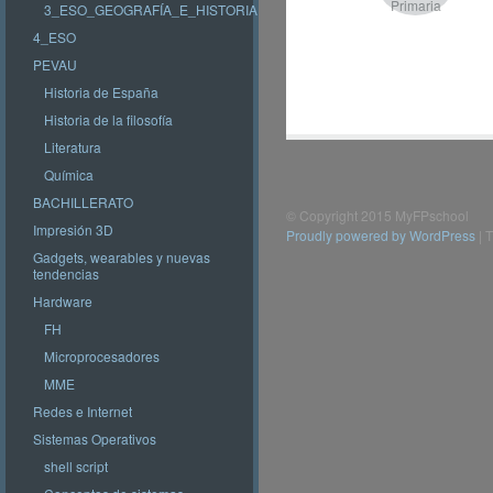
Primaria
3_ESO_GEOGRAFÍA_E_HISTORIA
4_ESO
PEVAU
Historia de España
Historia de la filosofía
Literatura
Química
BACHILLERATO
© Copyright 2015 MyFPschool
Impresión 3D
Proudly powered by WordPress
|
T
Gadgets, wearables y nuevas
tendencias
Hardware
FH
Microprocesadores
MME
Redes e Internet
Sistemas Operativos
shell script