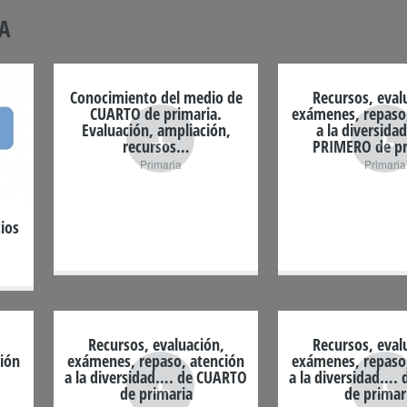
A
Conocimiento del medio de
Recursos, eval
CUARTO de primaria.
exámenes, repaso
+
+
Evaluación, ampliación,
a la diversida
recursos…
PRIMERO de pr
Primaria
Primaria
cios
Recursos, evaluación,
Recursos, eval
ión
exámenes, repaso, atención
exámenes, repaso
+
+
a la diversidad…. de CUARTO
a la diversidad….
de primaria
de primar