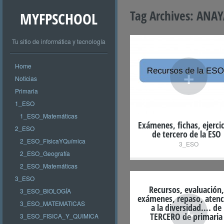
Tag Archives:
ANAY
MYFPSCHOOL
Tu sitio de informática y tecnología
Home
+
Noticias
Primaria
1_ESO
1_ESO_Matemáticas
Exámenes, fichas, ejerci
2_ESO
de tercero de la ESO
2_ESO_FísicaYQuímica
3_ESO
2_ESO_Geografía
2_ESO_Matemáticas
3_ESO
Recursos, evaluación,
3_ESO_BIOLOGÍA
exámenes, repaso, atenc
+
3_ESO_MATEMATICAS
a la diversidad…. de
TERCERO de primaria
3_ESO_FISICA_Y_QUIMICA