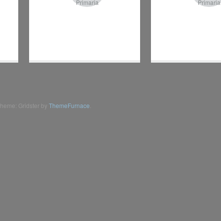
Primaria
Primaria
heme: Gridster by
ThemeFurnace
.