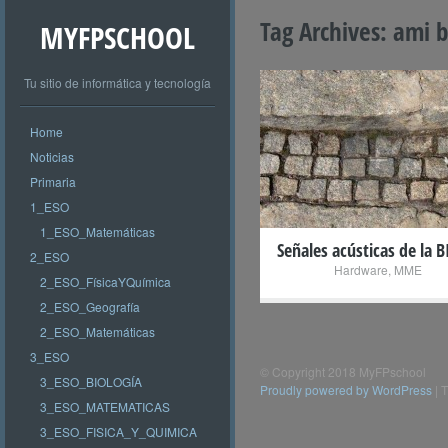
Tag Archives:
ami b
MYFPSCHOOL
Tu sitio de informática y tecnología
Home
+
Noticias
Primaria
1_ESO
1_ESO_Matemáticas
Señales acústicas de la B
2_ESO
Hardware
,
MME
2_ESO_FísicaYQuímica
2_ESO_Geografía
2_ESO_Matemáticas
3_ESO
© Copyright 2018 MyFPschool
3_ESO_BIOLOGÍA
Proudly powered by WordPress
|
T
3_ESO_MATEMATICAS
3_ESO_FISICA_Y_QUIMICA