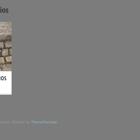
ios
IOS
heme: Gridster by
ThemeFurnace
.