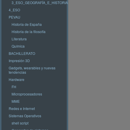
3_ESO_GEOGRAFÍA_E_HISTORIA
4_ESO
PEVAU
Historia de España
Historia de la filosofía
Literatura
Química
BACHILLERATO
Impresión 3D
Gadgets, wearables y nuevas
tendencias
Hardware
FH
Microprocesadores
MME
Redes e Internet
Sistemas Operativos
shell script