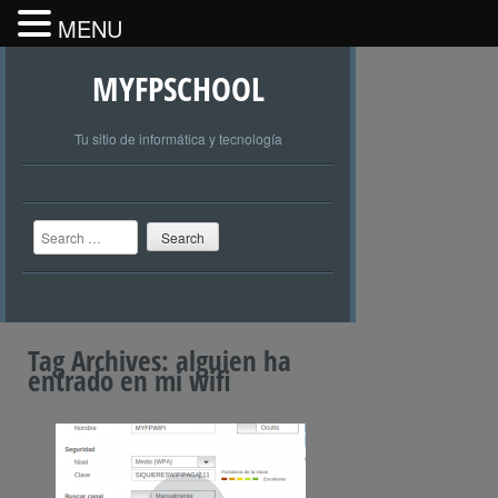
MENU
MYFPSCHOOL
Tu sitio de informática y tecnología
Search
Tag Archives:
alguien ha
entrado en mi wifi