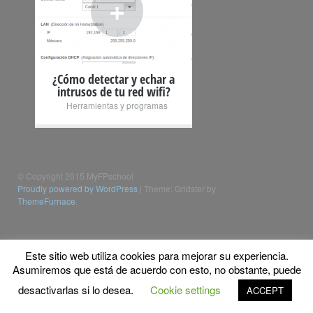
+
¿Cómo detectar y echar a
intrusos de tu red wifi?
Herramientas y programas
© Copyright 2015 MyFPschool
Proudly powered by WordPress
|
Theme: Gridster by
ThemeFurnace
.
Este sitio web utiliza cookies para mejorar su experiencia.
Asumiremos que está de acuerdo con esto, no obstante, puede
desactivarlas si lo desea.
Cookie settings
ACCEPT