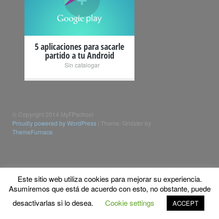
5 aplicaciones para sacarle
partido a tu Android
Sin catalogar
© Copyright 2014 MyFPschool
Proudly powered by WordPress
|
Theme: Gridster by
ThemeFurnace
.
Este sitio web utiliza cookies para mejorar su experiencia.
Asumiremos que está de acuerdo con esto, no obstante, puede
desactivarlas si lo desea.
Cookie settings
ACCEPT