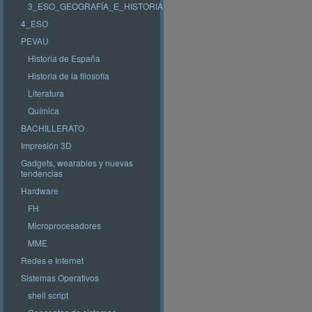
3_ESO_GEOGRAFÍA_E_HISTORIA
4_ESO
PEVAU
Historia de España
Historia de la filosofía
Literatura
Química
BACHILLERATO
Impresión 3D
Gadgets, wearables y nuevas
tendencias
Hardware
FH
Microprocesadores
MME
Redes e Internet
Sistemas Operativos
shell script