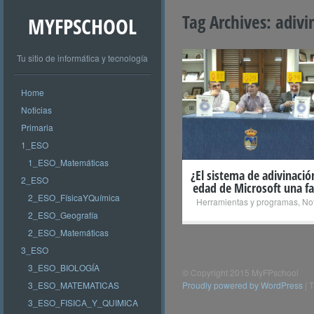
Tag Archives:
adivi
MYFPSCHOOL
Tu sitio de informática y tecnología
Home
+
Noticias
Primaria
1_ESO
1_ESO_Matemáticas
¿El sistema de adivinació
2_ESO
edad de Microsoft una f
2_ESO_FísicaYQuímica
Herramientas y programas
,
Not
2_ESO_Geografía
2_ESO_Matemáticas
3_ESO
3_ESO_BIOLOGÍA
© Copyright 2015 MyFPschool
3_ESO_MATEMATICAS
Proudly powered by WordPress
|
T
3_ESO_FISICA_Y_QUIMICA