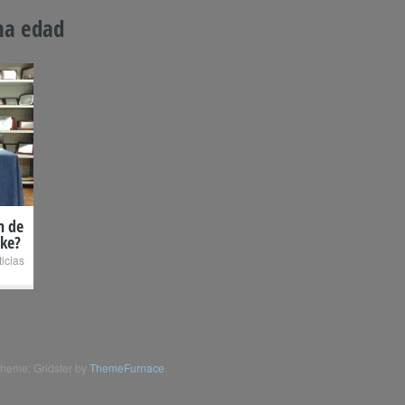
na edad
n de
ake?
icias
heme: Gridster by
ThemeFurnace
.