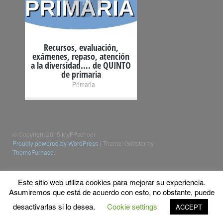
Recursos, evaluación,
exámenes, repaso, atención
a la diversidad…. de QUINTO
de primaria
Primaria
© Copyright 2015 MyFPschool
Proudly powered by WordPress
|
Theme: Gridster by
ThemeFurnace
.
Este sitio web utiliza cookies para mejorar su experiencia.
Asumiremos que está de acuerdo con esto, no obstante, puede
desactivarlas si lo desea.
Cookie settings
ACCEPT