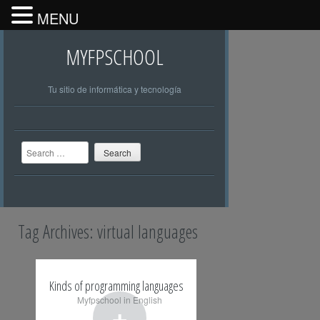
MENU
MYFPSCHOOL
Tu sitio de informática y tecnología
Search
Tag Archives:
virtual languages
Kinds of programming languages
Myfpschool in English
+