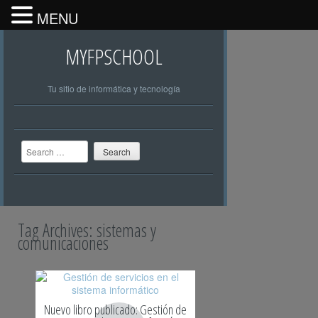
MENU
MYFPSCHOOL
Tu sitio de informática y tecnología
Search
Tag Archives:
sistemas y
comunicaciones
Nuevo libro publicado: Gestión de