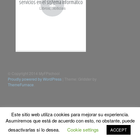
+
servicios en el sistema informático
Libros
,
Noticias
© Copyright 2014 MyFPschool
Proudly powered by WordPress
|
Theme: Gridster by
ThemeFurnace
.
Este sitio web utiliza cookies para mejorar su experiencia.
Asumiremos que está de acuerdo con esto, no obstante, puede
desactivarlas si lo desea.
Cookie settings
ACCEPT