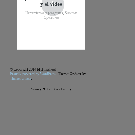
+
y el vídeo
Herramientas y programas
,
Sistemas
Operativos
© Copyright 2014 MyFPschool
Proudly powered by WordPress
|
Theme: Gridster by
ThemeFurnace
.
Privacy & Cookies Policy