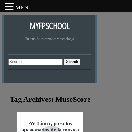
MENU
MYFPSCHOOL
Tu sitio de informática y tecnología
Search
Tag Archives:
MuseScore
AV Linux, para los
apasionados de la música