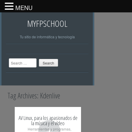
MENU
MYFPSCHOOL
Tu sitio de informática y tecnología
Search
Tag Archives:
Kdenlive
AV Linux, para los apasionados de
la música y el vídeo
+
Herramientas y programas
,