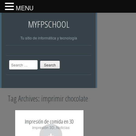
MENU
MYFPSCHOOL
Tu sitio de informática y tecnología
Search
Tag Archives:
imprimir chocolate
Impresión de comida en 3D
Impresión 3D
,
Noticias
+