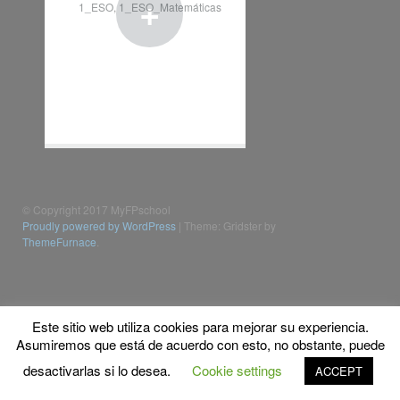
+
1_ESO
,
1_ESO_Matemáticas
© Copyright 2017 MyFPschool
Proudly powered by WordPress
|
Theme: Gridster by
ThemeFurnace
.
Este sitio web utiliza cookies para mejorar su experiencia.
Asumiremos que está de acuerdo con esto, no obstante, puede
desactivarlas si lo desea.
Cookie settings
ACCEPT