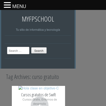
MENU
MYFPSCHOOL
Tu sitio de informática y tecnología
Search
Tag Archives:
curso gratuito
Cursos gratuitos de Swift
Cursos Gratis
,
Entornos de
+
desarrollo