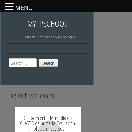
MENU
MYFPSCHOOL
Tu sitio de informática y tecnología
Search
Tag Archives:
cuarto
Conocimiento del medio de
CUARTO de primaria. Evaluación,
+
ampliación, recursos…