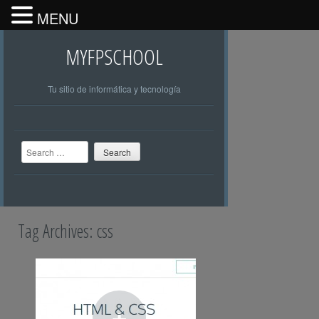
MENU
MYFPSCHOOL
Tu sitio de informática y tecnología
Search
Tag Archives:
css
+