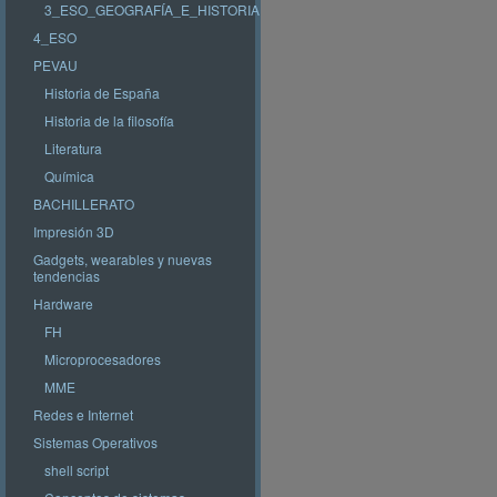
3_ESO_GEOGRAFÍA_E_HISTORIA
4_ESO
PEVAU
Historia de España
Historia de la filosofía
Literatura
Química
BACHILLERATO
Impresión 3D
Gadgets, wearables y nuevas
tendencias
Hardware
FH
Microprocesadores
MME
Redes e Internet
Sistemas Operativos
shell script