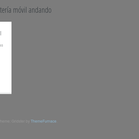
atería móvil andando
l
as
heme: Gridster by
ThemeFurnace
.