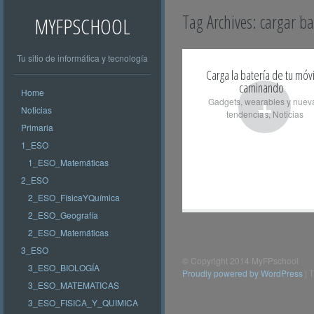
Tag Archives:
cargar b
MYFPSCHOOL
Tu sitio de informática y tecnología
Carga la batería de tu móvi
caminando
Home
+
Gadgets, wearables y nuev
Noticias
tendencias
,
Noticias
Primaria
1_ESO
1_ESO_Matemáticas
2_ESO
2_ESO_FísicaYQuímica
2_ESO_Geografía
2_ESO_Matemáticas
3_ESO
© Copyright 2014 MyFPschool
3_ESO_BIOLOGÍA
Proudly powered by WordPress
|
T
3_ESO_MATEMATICAS
3_ESO_FISICA_Y_QUIMICA