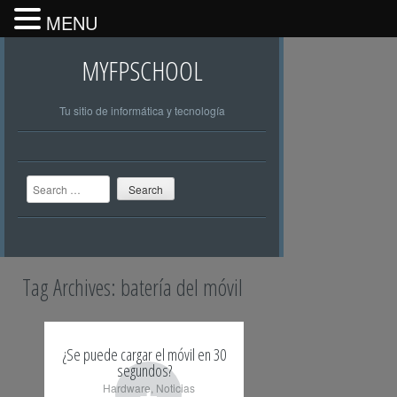
MENU
MYFPSCHOOL
Tu sitio de informática y tecnología
Search
Tag Archives:
batería del móvil
¿Se puede cargar el móvil en 30
segundos?
+
Hardware
,
Noticias