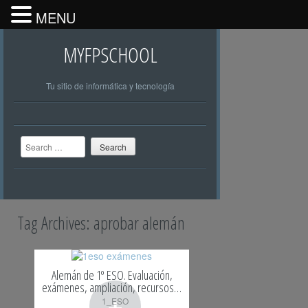
MENU
MYFPSCHOOL
Tu sitio de informática y tecnología
Search
Tag Archives:
aprobar alemán
Alemán de 1º ESO. Evaluación,
exámenes, ampliación, recursos…
+
1_ESO