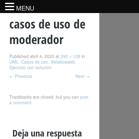
MENU
casos de uso de
moderador
Published
abril 4, 2020
at
290 × 128
in
UML. Casos de uso. Xistakosweb.
Ejercicio con solución
←
Previous
Next
→
Trackbacks are closed, but you can
post
a comment
.
Deja una respuesta