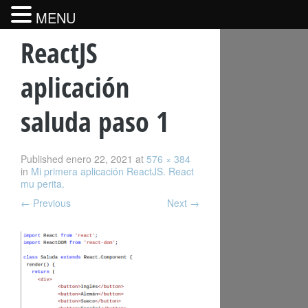
MENU
ReactJS
aplicación
saluda paso 1
Published
enero 22, 2021
at
576 × 384
in
Mi primera aplicación ReactJS. React
mu perita.
←
Previous
Next
→