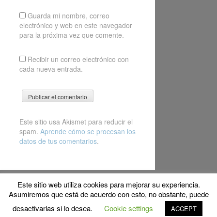
Guarda mi nombre, correo
electrónico y web en este navegador
para la próxima vez que comente.
Recibir un correo electrónico con
cada nueva entrada.
Este sitio usa Akismet para reducir el
spam.
Aprende cómo se procesan los
datos de tus comentarios
.
Este sitio web utiliza cookies para mejorar su experiencia.
© Copyright 2021 MyFPschool
Asumiremos que está de acuerdo con esto, no obstante, puede
Proudly powered by WordPress
|
Theme: Gridster by
desactivarlas si lo desea.
Cookie settings
ACCEPT
ThemeFurnace
.