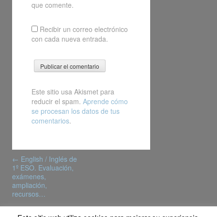
que comente.
Recibir un correo electrónico
con cada nueva entrada.
Este sitio usa Akismet para
reducir el spam.
Aprende cómo
se procesan los datos de tus
comentarios
.
Post
←
English / Inglés de
navigation
1º ESO. Evaluación,
exámenes,
ampliación,
recursos…