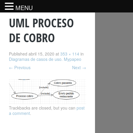
MENU
UML PROCESO
DE COBRO
Published
abril 15, 2020
at
353 × 114
in
Diagramas de casos de uso. Mypapeo
←
Previous
Next
→
Trackbacks are closed, but you can
post
a comment
.