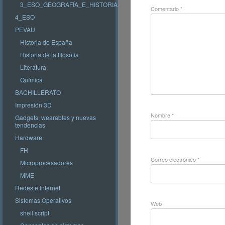
3_ESO_GEOGRAFÍA_E_HISTORIA
Comentario
*
4_ESO
PEVAU
Historia de España
Historia de la filosofía
Literatura
Química
BACHILLERATO
Impresión 3D
Nombre
*
Gadgets, wearables y nuevas
tendencias
Hardware
FH
Correo electrónico
*
Microprocesadores
MME
Redes e Internet
Sistemas Operativos
Web
shell script