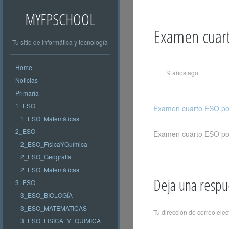
MYFPSCHOOL
Examen cuart
Tu sitio de informática y tecnología
Home
9 años ago
Noticias
Primaria
1_ESO
Examen cuarto ESO poli
1_ESO_Matemáticas
2_ESO
Examen cuarto ESO poli
2_ESO_FísicaYQuímica
2_ESO_Geografía
2_ESO_Matemáticas
Deja una respu
3_ESO
3_ESO_BIOLOGÍA
3_ESO_MATEMATICAS
Tu dirección de correo elec
3_ESO_FISICA_Y_QUIMICA