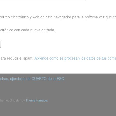
orreo electrónico y web en este navegador para la próxima vez que c
ectrónico con cada nueva entrada.
para reducir el spam.
Aprende cómo se procesan los datos de tus come
chas, ejercicios de CUARTO de la ESO
heme: Gridster by
ThemeFurnace
.